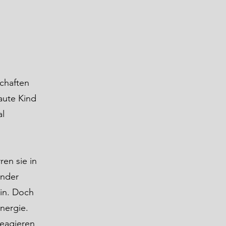
schaften
aute Kind
al
en sie in
under
in. Doch
nergie.
reagieren