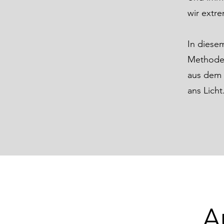
wir extre
In diese
Methoden
aus dem 
ans Licht
A