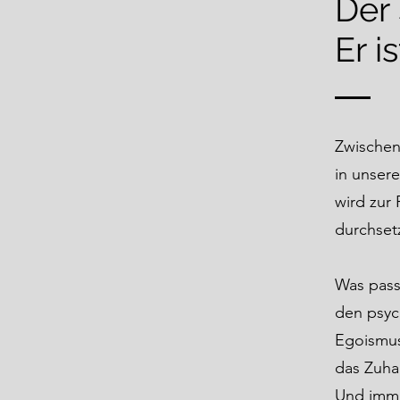
Der 
Er i
Zwischen
in unser
wird zur 
durchset
Was pass
den psyc
Egoismus
das Zuhal
Und imme