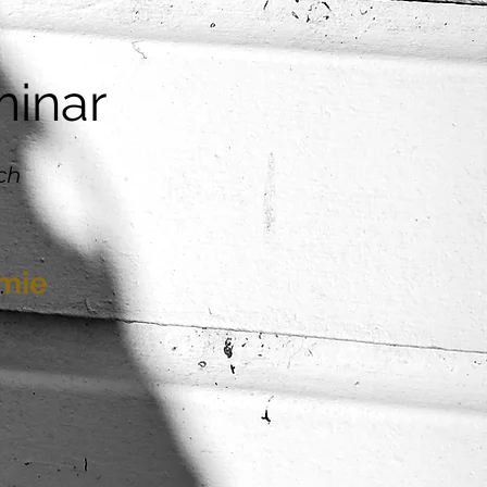
inar
ich
emie