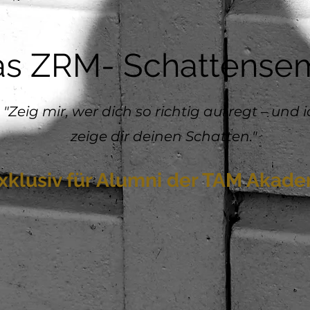
s ZRM- Schattensem
"Zeig mir, wer dich so richtig aufregt – und 
zeige dir deinen Schatten."
xklusiv für Alumni der TAM Akad