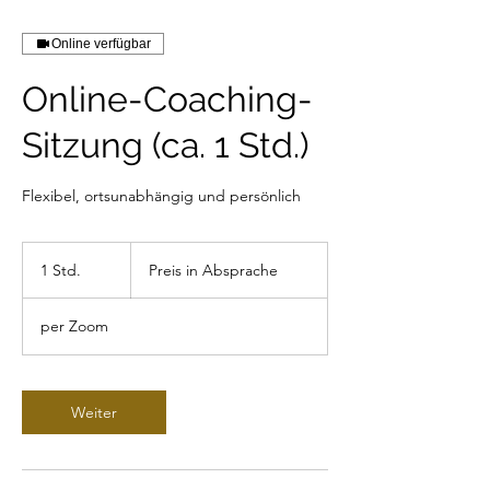
Online verfügbar
Online-Coaching-
Sitzung (ca. 1 Std.)
Flexibel, ortsunabhängig und persönlich
Preis
in
1 Std.
1
Preis in Absprache
Absprache
S
t
per Zoom
d
Weiter