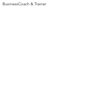
BusinessCoach & Trainer
Weinsbergstraße 118 A
Nordeingang 3. OG
50823 Köln
Mobil:
0175 1686125
Tel: ‭
0221 17 04 68 59‬
Mail:
info@ralf-haake.com
Rechtliches
Impressum
Datenschutz