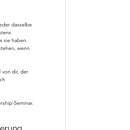
eder dasselbe 
stens 
 sie haben. 
stehen, wenn 
von dir, der 
ch 
rship-Seminar. 
derung