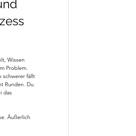
und
ozess
lt, Wissen 
m Problem. 
schwerer fällt 
ht Runden. Du 
i das 
e. Äußerlich 