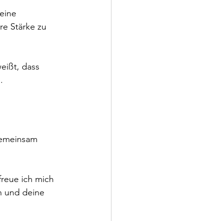
eine 
re Stärke zu 
eißt, dass 
. 
gemeinsam 
freue ich mich 
 und deine 