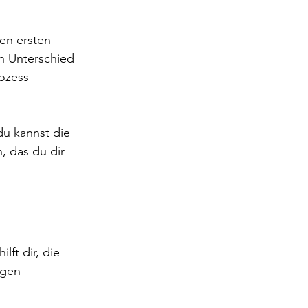
en ersten 
n Unterschied 
ozess 
du kannst die 
, das du dir 
ft dir, die 
igen 