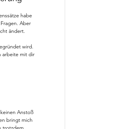
enssätze habe 
 Fragen. Aber 
cht ändert. 
egründet wird. 
 arbeite mit dir 
 keinen Anstoß 
n bringt mich 
es trotzdem 